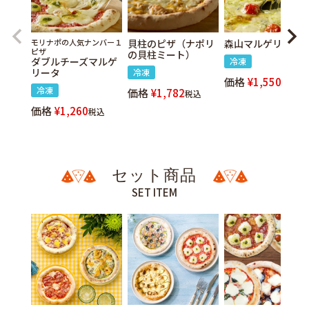
モリナポの人気ナンバー１
貝柱のピザ（ナポリ
森山マルゲリータ
ピザ
の貝柱ミート）
ダブルチーズマルゲ
冷凍
リータ
冷凍
価格
¥
1,550
税込
冷凍
価格
¥
1,782
税込
価格
¥
1,260
税込
セット商品
SET ITEM