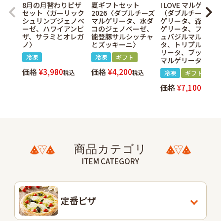
8月の月替わりピザ
夏ギフトセット
I LOVE マルゲセッ
セット〈ガーリック
2026〈ダブルチーズ
（ダブルチーズマ
シュリンプジェノベ
マルゲリータ、水ダ
ゲリータ、森山マ
ーゼ、ハワイアンピ
コのジェノベーゼ、
ゲリータ、フレッ
ザ、サラミとオレガ
能登豚サルシッチャ
ュバジルマルゲリ
ノ〉
とズッキーニ〉
タ、トリプルマル
リータ、ブッファ
冷凍
冷凍
ギフト
マルゲリータ）
価格
¥
3,980
価格
¥
4,200
税込
税込
冷凍
ギフト
価格
¥
7,100
税込
商品カテゴリ
ITEM CATEGORY
定番ピザ