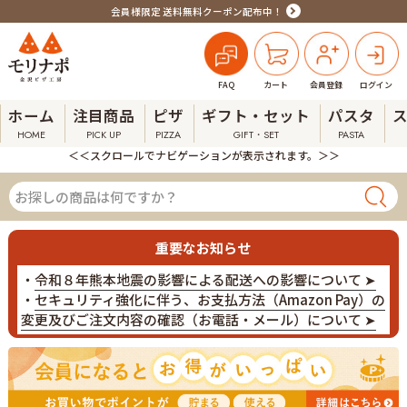
会員様限定 送料無料クーポン配布中！
FAQ
カート
会員登録
ログイン
ホーム
注目商品
ピザ
ギフト・セット
パスタ
HOME
PICK UP
PIZZA
GIFT・SET
PASTA
＜＜スクロールでナビゲーションが表示されます。＞＞
重要なお知らせ
・
令和８年熊本地震の影響による配送への影響について ➤
・
セキュリティ強化に伴う、お支払方法（Amazon Pay）の
変更及びご注文内容の確認（お電話・メール）について ➤