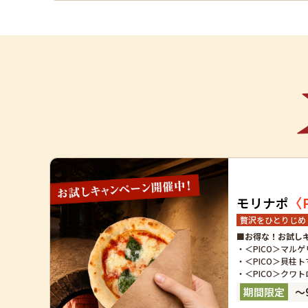
〈
モリナポ
贅沢をひとりじめ！
■お得な！お試し
・＜PICO＞マル
・＜PICO＞貝柱ト
・＜PICO＞クワト
～9