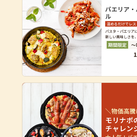
パエリア・
ル
温めるだけでレス
パスタ・パエリア
新しい美味しさを
～8
＼物価高騰
モリナポ
チャレン