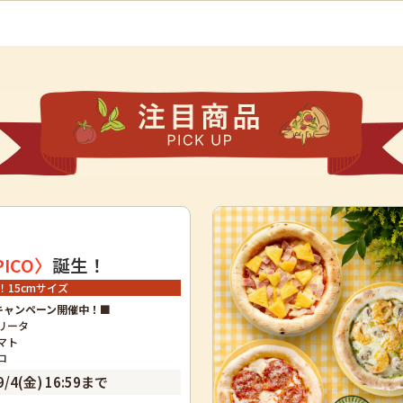
PICO〉
誕生！
15cmサイズ
キャンペーン開催中！■
ゲリータ
マト
ロ
/4(金) 16:59まで