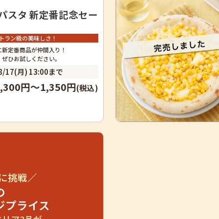
パスタ 新定番記念セー
トラン級の美味しさ！
に新定番商品が仲間入り！
、ぜひお試しください。
/17(月) 13:00まで
1,300円～1,350円
(税込)
に挑戦／
の
ジプライス