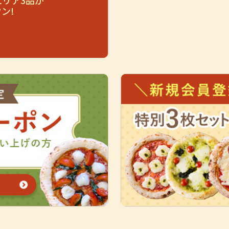
リア3品が
ン!