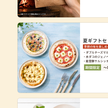
夏ギフトセッ
季節の味を楽しめ
・ダブルチーズマ
・水ダコのジェノ
・能登豚サルシッ
～8