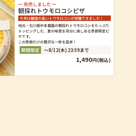
ー 完売しました ー
朝採れトウモロコシピザ
今年は糖度の高いトウモロコシが収穫できました！
地元・石川県中本農園の朝採れトウモロコシをたっぷり
トッピングした、夏の味覚を存分に楽しめる季節限定ピ
ザです。
この季節だけの贅沢な一枚を是非！
～8/12(水) 23:59まで
1,490
円(税込)