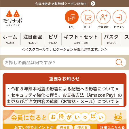
会員様限定 送料無料クーポン配布中！
FAQ
カート
会員登録
ログイン
ホーム
注目商品
ピザ
ギフト・セット
パスタ
HOME
PICK UP
PIZZA
GIFT・SET
PASTA
＜＜スクロールでナビゲーションが表示されます。＞＞
重要なお知らせ
・
令和８年熊本地震の影響による配送への影響について ➤
・
セキュリティ強化に伴う、お支払方法（Amazon Pay）の
変更及びご注文内容の確認（お電話・メール）について ➤