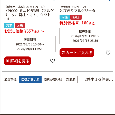
〈新商品！お試しキャンペーン〉
〈特別キャンペーン〉
〈PICO〉ミニピザ3種（マルゲ
とびきりマルゲリータ
リータ、貝柱トマト、クワト
冷凍
SALE
ロ）
特別価格
¥
1,180
税込
冷凍
お得
お試し価格
¥
657
〜
税込
販売期間
2026/07/21 12:00
〜
販売期間
2026/08/16 23:59
2026/08/05 15:00
〜
2026/09/04 16:59
カートに入れる
詳細を見る
2
件中
1
-
2
件表示
並び替え
価格が安い順
価格が高い順
新着順