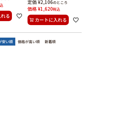
定価
¥
2,106
のところ
込
価格
¥
1,620
税込
入れる
カートに入れる
が安い順
価格が高い順
新着順