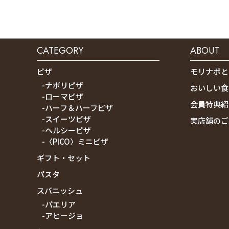
CATEGORY
ABOUT
ピザ
モリナポと
-ナポリピザ
おいしい食
-ローマピザ
会員特典紹
-ハーフ＆ハーフピザ
-スイーツピザ
実店舗のご
-ヘルシーピザ
-〈PICO〉ミニピザ
ギフト・セット
パスタ
スパニッシュ
-パエリア
-アヒージョ