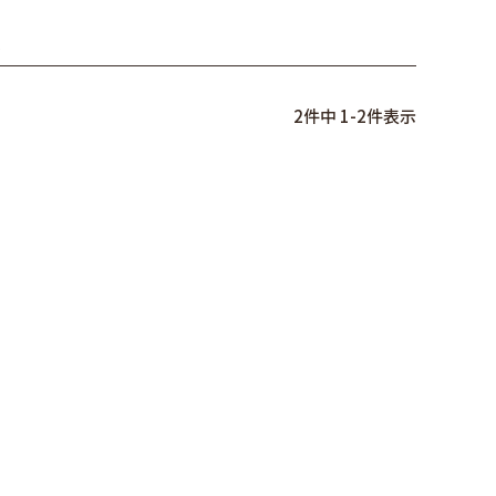
ス
2
件中
1
-
2
件表示