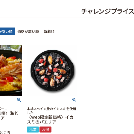
チャレンジプライ
が安い順
価格が高い順
新着順
バー１
本場スペイン産のイカスミを使用
価格〉海老
した
〈Web限定新価格〉イカ
リア
スミのパエリア
冷凍
お得
ところ