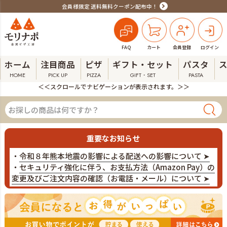
会員様限定 送料無料クーポン配布中！
FAQ
カート
会員登録
ログイン
ホーム
注目商品
ピザ
ギフト・セット
パスタ
HOME
PICK UP
PIZZA
GIFT・SET
PASTA
＜＜スクロールでナビゲーションが表示されます。＞＞
重要なお知らせ
・
令和８年熊本地震の影響による配送への影響について ➤
・
セキュリティ強化に伴う、お支払方法（Amazon Pay）の
変更及びご注文内容の確認（お電話・メール）について ➤