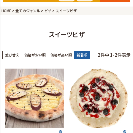
HOME
全てのジャンル
ピザ
スイーツピザ
スイーツピザ
2
件中
1
-
2
件表示
並び替え
価格が安い順
価格が高い順
新着順