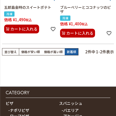
五郎島金時のスイートポテト
ブルーベリーとココナッツのピ
ザ
冷凍
冷凍
価格
¥
1,490
税込
価格
¥
1,400
税込
カートに入れる
カートに入れる
2
件中
1
-
2
件表示
並び替え
価格が安い順
価格が高い順
新着順
CATEGORY
ピザ
スパニッシュ
-ナポリピザ
-パエリア
-ローマピザ
-アヒージョ