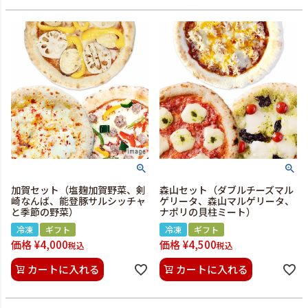
加賀セット（塩麹加賀野菜、剣
森山セット（ダブルチーズマル
崎なんば、能登豚サルシッチャ
ゲリータ、森山マルゲリータ、
と季節の野菜）
ナポリの貝柱ミート）
冷凍
ギフト
冷凍
ギフト
価格
¥
4,000
価格
¥
4,500
税込
税込
カートに入れる
カートに入れる