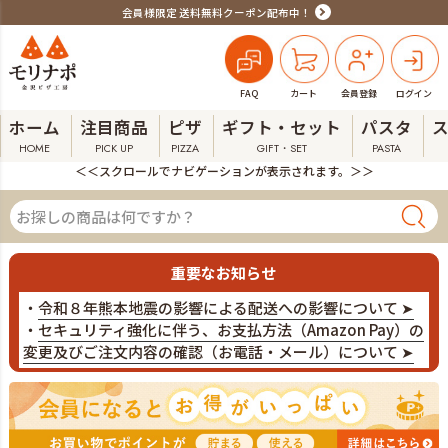
会員様限定 送料無料クーポン配布中！
FAQ
カート
会員登録
ログイン
ホーム
注目商品
ピザ
ギフト・セット
パスタ
HOME
PICK UP
PIZZA
GIFT・SET
PASTA
＜＜スクロールでナビゲーションが表示されます。＞＞
重要なお知らせ
・
令和８年熊本地震の影響による配送への影響について ➤
・
セキュリティ強化に伴う、お支払方法（Amazon Pay）の
変更及びご注文内容の確認（お電話・メール）について ➤