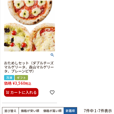
おためしセット（ダブルチーズ
マルゲリータ、森山マルゲリー
タ、プレーンピザ）
冷凍
ギフト
価格
¥
3,560
税込
カートに入れる
7
件中
1
-
7
件表示
並び替え
価格が安い順
価格が高い順
新着順