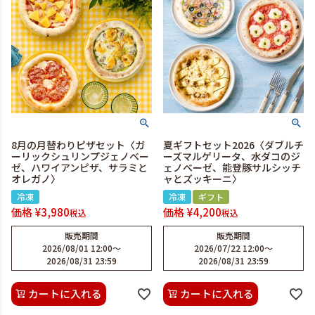
8月の月替わりピザセット〈ガ
夏ギフトセット2026〈ダブルチ
ーリックシュリンプジェノベー
ーズマルゲリータ、水ダコのジ
ゼ、ハワイアンピザ、サラミと
ェノベーゼ、能登豚サルシッチ
オレガノ〉
ャとズッキーニ〉
冷凍
冷凍
ギフト
価格
¥
3,980
価格
¥
4,200
税込
税込
販売期間
販売期間
2026/08/01 12:00
〜
2026/07/22 12:00
〜
2026/08/31 23:59
2026/08/31 23:59
カートに入れる
カートに入れる