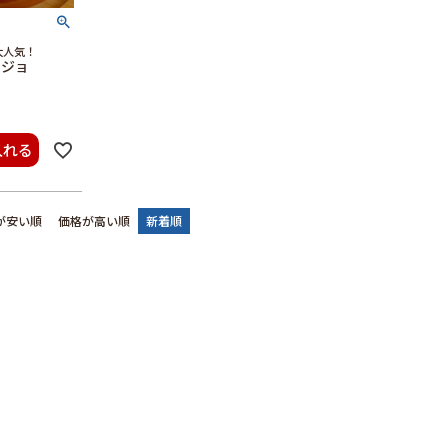
大人気！
ージョ
入れる
が安い順
価格が高い順
新着順