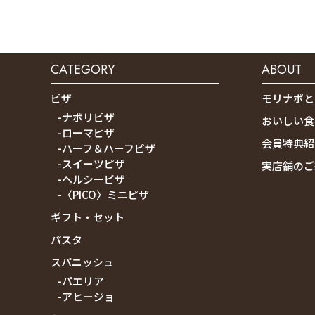
CATEGORY
ABOUT
ピザ
モリナポと
-ナポリピザ
おいしい食
-ローマピザ
会員特典紹
-ハーフ＆ハーフピザ
-スイーツピザ
実店舗のご
-ヘルシーピザ
-〈PICO〉ミニピザ
ギフト・セット
パスタ
スパニッシュ
-パエリア
-アヒージョ