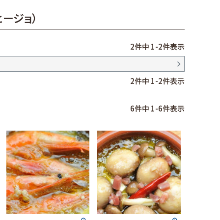
ヒージョ）
2
件中
1
-
2
件表示
2
件中
1
-
2
件表示
6
件中
1
-
6
件表示