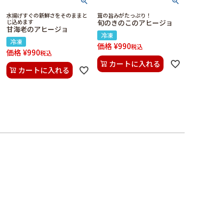
水揚げすぐの新鮮さをそのままと
茸の旨みがたっぷり！
じ込めます
旬のきのこのアヒージョ
甘海老のアヒージョ
冷凍
冷凍
価格
¥
990
税込
価格
¥
990
税込
カートに入れる
カートに入れる