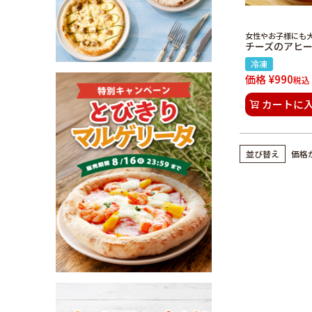
女性やお子様にも
チーズのアヒ
冷凍
価格
¥
990
税込
カートに
並び替え
価格