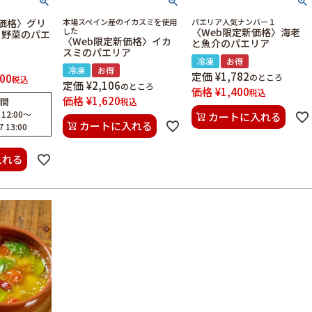
E価格〉グリ
本場スペイン産のイカスミを使用
パエリア人気ナンバー１
した
〈Web限定新価格〉海老
り野菜のパエ
〈Web限定新価格〉イカ
と魚介のパエリア
スミのパエリア
冷凍
お得
冷凍
お得
定価
¥
1,782
300
のところ
税込
定価
¥
2,106
のところ
価格
¥
1,400
税込
価格
¥
1,620
期間
税込
 12:00
〜
カートに入れる
カートに入れる
7 13:00
入れる