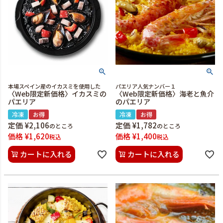
本場スペイン産のイカスミを使用した
パエリア人気ナンバー１
〈Web限定新価格〉イカスミの
〈Web限定新価格〉海老と魚介
パエリア
のパエリア
冷凍
お得
冷凍
お得
定価
¥
2,106
定価
¥
1,782
のところ
のところ
価格
¥
1,620
価格
¥
1,400
税込
税込
カートに入れる
カートに入れる