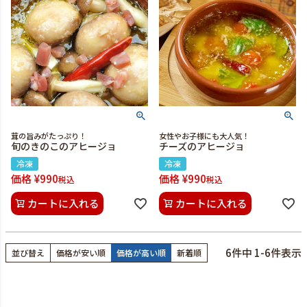
茸の旨みがたっぷり！
女性やお子様にも大人気！
旬のきのこのアヒージョ
チーズのアヒージョ
冷凍
冷凍
価格
¥
990
価格
¥
990
税込
税込
カートに入れる
カートに入れる
6
件中
1
-
6
件表示
並び替え
価格が安い順
価格が高い順
新着順