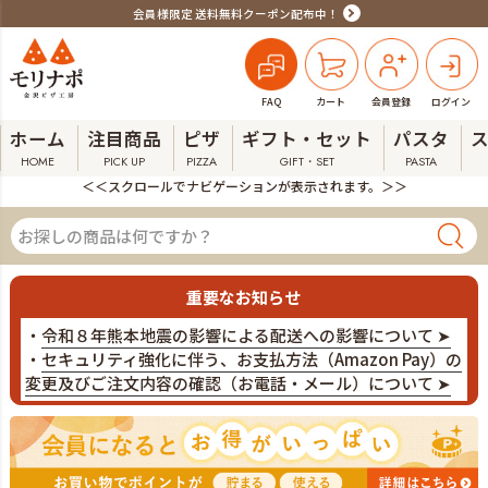
会員様限定 送料無料クーポン配布中！
FAQ
カート
会員登録
ログイン
ホーム
注目商品
ピザ
ギフト・セット
パスタ
HOME
PICK UP
PIZZA
GIFT・SET
PASTA
＜＜スクロールでナビゲーションが表示されます。＞＞
重要なお知らせ
・
令和８年熊本地震の影響による配送への影響について ➤
・
セキュリティ強化に伴う、お支払方法（Amazon Pay）の
変更及びご注文内容の確認（お電話・メール）について ➤