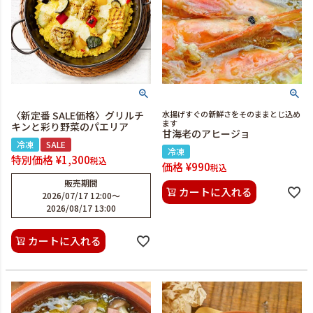
〈新定番 SALE価格〉グリルチ
水揚げすぐの新鮮さをそのままとじ込め
ます
キンと彩り野菜のパエリア
甘海老のアヒージョ
冷凍
SALE
冷凍
特別価格
¥
1,300
税込
価格
¥
990
税込
販売期間
カートに入れる
2026/07/17 12:00
〜
2026/08/17 13:00
カートに入れる