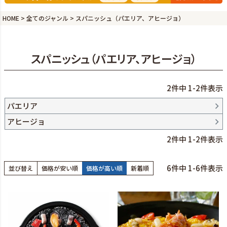
HOME
全てのジャンル
スパニッシュ（パエリア、アヒージョ）
スパニッシュ（パエリア、アヒージョ）
2
件中
1
-
2
件表示
パエリア
アヒージョ
2
件中
1
-
2
件表示
6
件中
1
-
6
件表示
並び替え
価格が安い順
価格が高い順
新着順