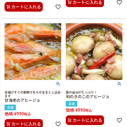
カートに入れる
カートに入れる
水揚げすぐの新鮮さをそのままとじ込め
茸の旨みがたっぷり！
ます
旬のきのこのアヒージョ
甘海老のアヒージョ
冷凍
冷凍
価格
¥
990
税込
価格
¥
990
税込
カートに入れる
カートに入れる