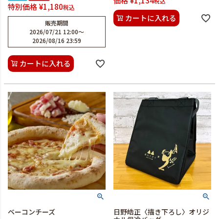
価格
¥
1,134
税込
特別価格
¥
1,180
税込
カートに入れる
販売期間
2026/07/21 12:00
〜
2026/08/16 23:59
カートに入れる
ベーコンチーズ
日野皓正〈描き下ろし〉オリジ