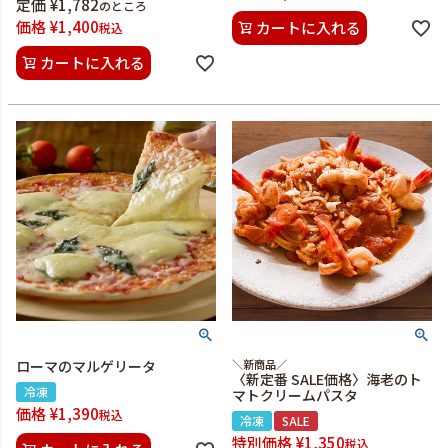
定価
¥
1,782
のところ
価格
¥
1,400
カートに入れる
税込
カートに入れる
ローマのマルゲリータ
＼新商品／
〈新定番 SALE価格〉海老のト
冷凍
マトクリームパスタ
価格
¥
1,390
税込
冷凍
SALE
特別価格
¥
1,350
税込