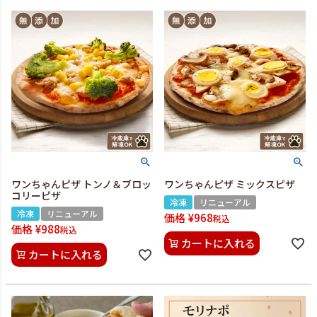
ワンちゃんピザ トンノ＆ブロッ
ワンちゃんピザ ミックスピザ
コリーピザ
冷凍
リニューアル
冷凍
リニューアル
価格
¥
968
税込
価格
¥
988
税込
カートに入れる
カートに入れる