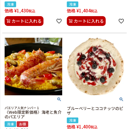
冷凍
冷凍
価格
¥
1,430
価格
¥
1,404
税込
税込
カートに入れる
カートに入れる
パエリア人気ナンバー１
ブルーベリーとココナッツのピ
〈Web限定新価格〉海老と魚介
ザ
のパエリア
冷凍
冷凍
お得
価格
¥
1,400
税込