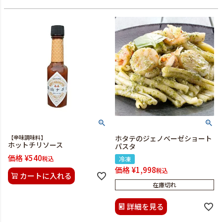
【辛味調味料】
ホタテのジェノベーゼショート
ホットチリソース
パスタ
価格
¥
540
税込
冷凍
価格
¥
1,998
税込
カートに入れる
在庫切れ
詳細を見る