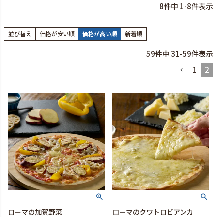
8
件中
1
-
8
件表示
並び替え
価格が安い順
価格が高い順
新着順
59
件中
31
-
59
件表示
1
2
ローマの加賀野菜
ローマのクワトロビアンカ