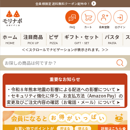
会員様限定 送料無料クーポン配布中！
FAQ
カート
会員登録
ログイン
ホーム
注目商品
ピザ
ギフト・セット
パスタ
HOME
PICK UP
PIZZA
GIFT・SET
PASTA
＜＜スクロールでナビゲーションが表示されます。＞＞
重要なお知らせ
・
令和８年熊本地震の影響による配送への影響について ➤
・
セキュリティ強化に伴う、お支払方法（Amazon Pay）の
変更及びご注文内容の確認（お電話・メール）について ➤