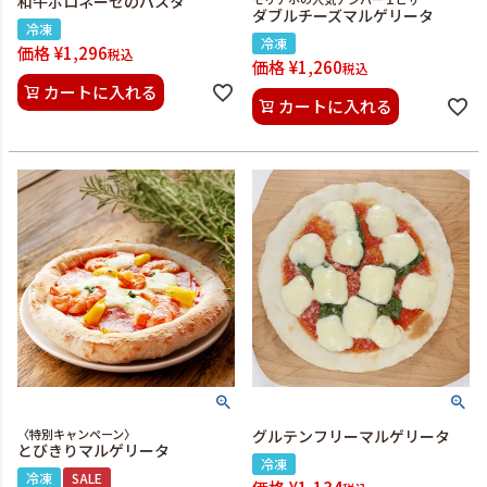
和牛ボロネーゼのパスタ
ダブルチーズマルゲリータ
冷凍
冷凍
価格
¥
1,296
税込
価格
¥
1,260
税込
カートに入れる
カートに入れる
〈特別キャンペーン〉
グルテンフリーマルゲリータ
とびきりマルゲリータ
冷凍
冷凍
SALE