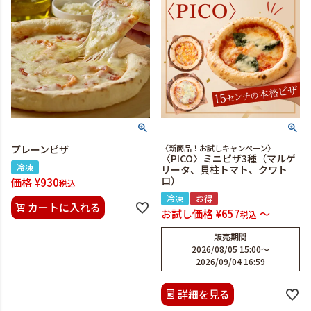
プレーンピザ
〈新商品！お試しキャンペーン〉
〈PICO〉ミニピザ3種（マルゲ
冷凍
リータ、貝柱トマト、クワト
ロ）
価格
¥
930
税込
冷凍
お得
カートに入れる
お試し価格
¥
657
〜
税込
販売期間
2026/08/05 15:00
〜
2026/09/04 16:59
詳細を見る