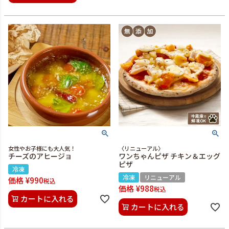
女性やお子様にも大人気！
〈リニューアル〉
チーズのアヒージョ
ワンちゃんピザ チキン＆エッグ
ピザ
冷凍
冷凍
リニューアル
価格
¥
990
税込
価格
¥
988
税込
カートに入れる
カートに入れる