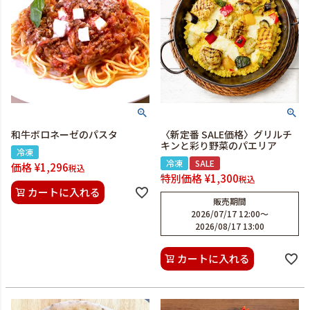
和牛ボロネーゼのパスタ
〈新定番 SALE価格〉グリルチ
キンと彩り野菜のパエリア
冷凍
冷凍
SALE
価格
¥
1,296
税込
特別価格
¥
1,300
税込
カートに入れる
販売期間
2026/07/17 12:00
〜
2026/08/17 13:00
カートに入れる