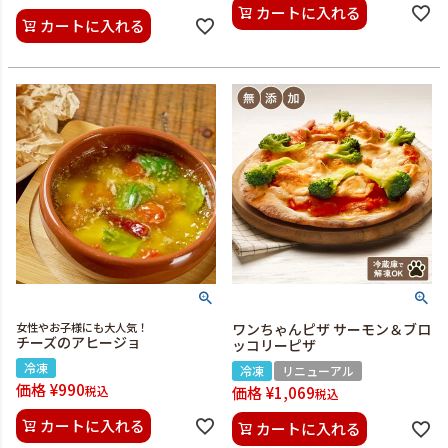
カートに入れる
カートに入れる
女性やお子様にも大人気！
ワンちゃんピザ サーモン＆ブロ
チーズのアヒージョ
ッコリーピザ
冷凍
冷凍
リニューアル
価格
¥
990
税込
価格
¥
1,069
税込
カートに入れる
カートに入れる