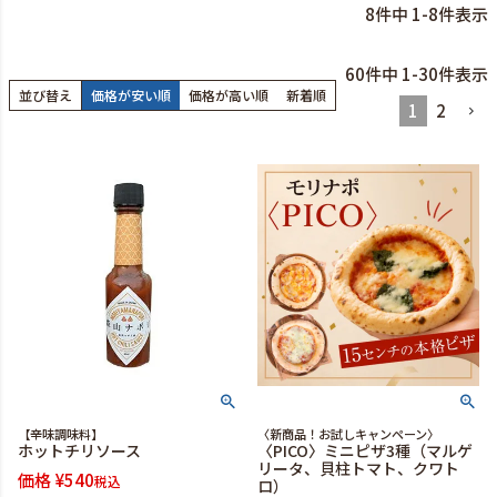
8
件中
1
-
8
件表示
60
件中
1
-
30
件表示
並び替え
価格が安い順
価格が高い順
新着順
1
2
【辛味調味料】
〈新商品！お試しキャンペーン〉
ホットチリソース
〈PICO〉ミニピザ3種（マルゲ
リータ、貝柱トマト、クワト
価格
¥
540
税込
ロ）