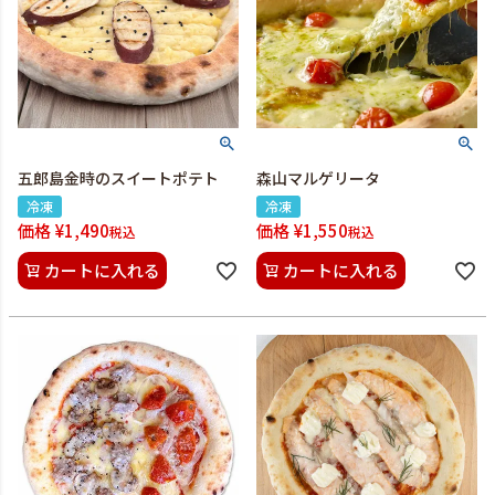
五郎島金時のスイートポテト
森山マルゲリータ
冷凍
冷凍
価格
¥
1,490
価格
¥
1,550
税込
税込
カートに入れる
カートに入れる