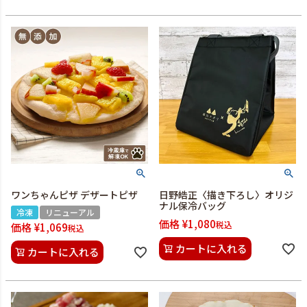
ワンちゃんピザ デザートピザ
日野皓正〈描き下ろし〉オリジ
ナル保冷バッグ
冷凍
リニューアル
価格
¥
1,080
税込
価格
¥
1,069
税込
カートに入れる
カートに入れる