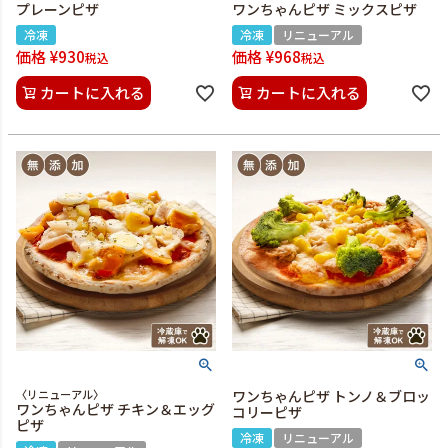
プレーンピザ
ワンちゃんピザ ミックスピザ
冷凍
冷凍
リニューアル
価格
¥
930
価格
¥
968
税込
税込
カートに入れる
カートに入れる
〈リニューアル〉
ワンちゃんピザ トンノ＆ブロッ
ワンちゃんピザ チキン＆エッグ
コリーピザ
ピザ
冷凍
リニューアル