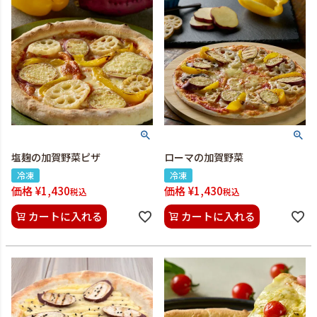
塩麹の加賀野菜ピザ
ローマの加賀野菜
冷凍
冷凍
価格
¥
1,430
価格
¥
1,430
税込
税込
カートに入れる
カートに入れる