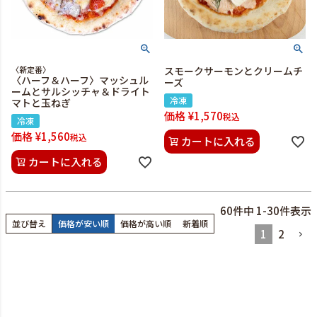
〈新定番〉
スモークサーモンとクリームチ
〈ハーフ＆ハーフ〉マッシュル
ーズ
ームとサルシッチャ＆ドライト
冷凍
マトと玉ねぎ
価格
¥
1,570
税込
冷凍
価格
¥
1,560
税込
カートに入れる
カートに入れる
60
件中
1
-
30
件表示
並び替え
価格が安い順
価格が高い順
新着順
1
2