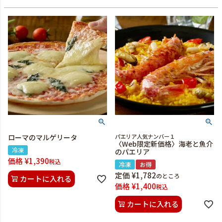
ローマのマルゲリータ
パエリア人気ナンバー１
〈Web限定新価格〉海老と魚介
冷凍
のパエリア
価格
¥
1,390
税込
冷凍
お得
定価
¥
1,782
のところ
カートに入れる
価格
¥
1,400
税込
カートに入れる