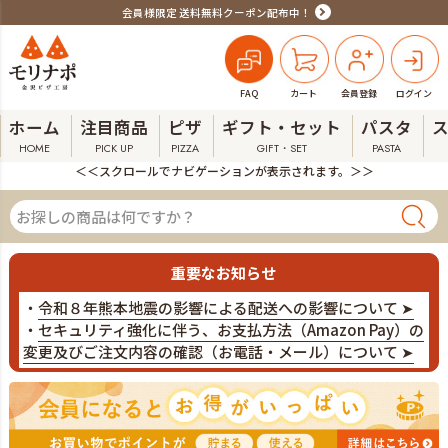
会員様限定 送料無料クーポン配布中！
FAQ
カート
会員登録
ログイン
ホーム
注目商品
ピザ
ギフト・セット
パスタ
HOME
PICK UP
PIZZA
GIFT・SET
PASTA
＜＜スクロールでナビゲーションが表示されます。＞＞
重要なお知らせ
・
令和８年熊本地震の影響による配送への影響について ➤
・
セキュリティ強化に伴う、お支払方法（Amazon Pay）の
変更及びご注文内容の確認（お電話・メール）について ➤