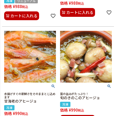
冷凍
リニューアル
価格
¥
988
税込
価格
¥
988
税込
カートに入れる
カートに入れる
水揚げすぐの新鮮さをそのままとじ込め
茸の旨みがたっぷり！
ます
旬のきのこのアヒージョ
甘海老のアヒージョ
冷凍
冷凍
価格
¥
990
税込
価格
¥
990
税込