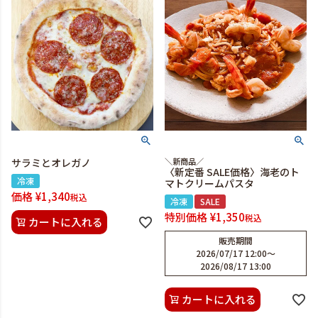
サラミとオレガノ
＼新商品／
〈新定番 SALE価格〉海老のト
冷凍
マトクリームパスタ
価格
¥
1,340
税込
冷凍
SALE
特別価格
¥
1,350
税込
カートに入れる
販売期間
2026/07/17 12:00
〜
2026/08/17 13:00
カートに入れる