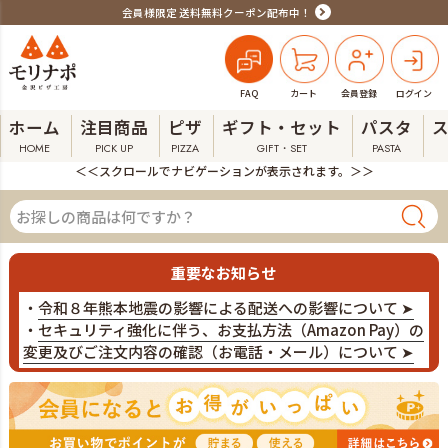
会員様限定 送料無料クーポン配布中！
FAQ
カート
会員登録
ログイン
ホーム
注目商品
ピザ
ギフト・セット
パスタ
HOME
PICK UP
PIZZA
GIFT・SET
PASTA
＜＜スクロールでナビゲーションが表示されます。＞＞
重要なお知らせ
・
令和８年熊本地震の影響による配送への影響について ➤
・
セキュリティ強化に伴う、お支払方法（Amazon Pay）の
変更及びご注文内容の確認（お電話・メール）について ➤