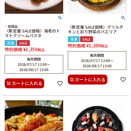
＼新商品／
〈新定番 SALE価格〉グリルチ
〈新定番 SALE価格〉海老のト
キンと彩り野菜のパエリア
マトクリームパスタ
冷凍
SALE
冷凍
SALE
特別価格
¥
1,300
税込
特別価格
¥
1,350
税込
販売期間
販売期間
2026/07/17 12:00
〜
2026/07/17 12:00
〜
2026/08/17 13:00
2026/08/17 13:00
カートに入れる
カートに入れる