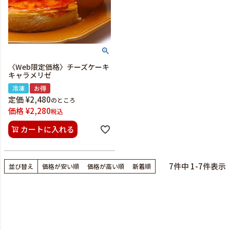
〈Web限定価格〉チーズケーキ
キャラメリゼ
冷凍
お得
定価
¥
2,480
のところ
価格
¥
2,280
税込
カートに入れる
7
件中
1
-
7
件表示
並び替え
価格が安い順
価格が高い順
新着順