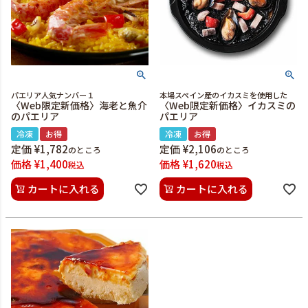
パエリア人気ナンバー１
本場スペイン産のイカスミを使用した
〈Web限定新価格〉海老と魚介
〈Web限定新価格〉イカスミの
のパエリア
パエリア
冷凍
お得
冷凍
お得
定価
¥
1,782
定価
¥
2,106
のところ
のところ
価格
¥
1,400
価格
¥
1,620
税込
税込
カートに入れる
カートに入れる