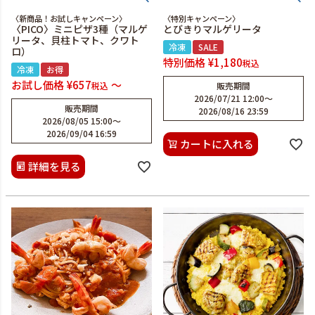
〈新商品！お試しキャンペーン〉
〈特別キャンペーン〉
〈PICO〉ミニピザ3種（マルゲ
とびきりマルゲリータ
リータ、貝柱トマト、クワト
冷凍
SALE
ロ）
特別価格
¥
1,180
税込
冷凍
お得
お試し価格
¥
657
〜
税込
販売期間
2026/07/21 12:00
〜
販売期間
2026/08/16 23:59
2026/08/05 15:00
〜
2026/09/04 16:59
カートに入れる
詳細を見る