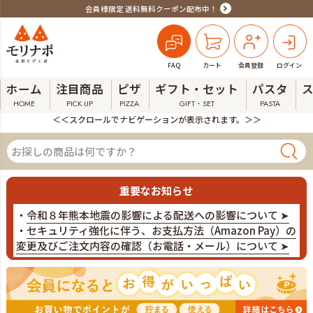
会員様限定 送料無料クーポン配布中！
FAQ
カート
会員登録
ログイン
ホーム
注目商品
ピザ
ギフト・セット
パスタ
HOME
PICK UP
PIZZA
GIFT・SET
PASTA
＜＜スクロールでナビゲーションが表示されます。＞＞
重要なお知らせ
・
令和８年熊本地震の影響による配送への影響について ➤
・
セキュリティ強化に伴う、お支払方法（Amazon Pay）の
変更及びご注文内容の確認（お電話・メール）について ➤