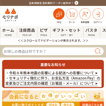
会員様限定 送料無料クーポン配布中！
FAQ
カート
会員登録
ログイン
ホーム
注目商品
ピザ
ギフト・セット
パスタ
HOME
PICK UP
PIZZA
GIFT・SET
PASTA
＜＜スクロールでナビゲーションが表示されます。＞＞
重要なお知らせ
・
令和８年熊本地震の影響による配送への影響について ➤
・
セキュリティ強化に伴う、お支払方法（Amazon Pay）の
変更及びご注文内容の確認（お電話・メール）について ➤