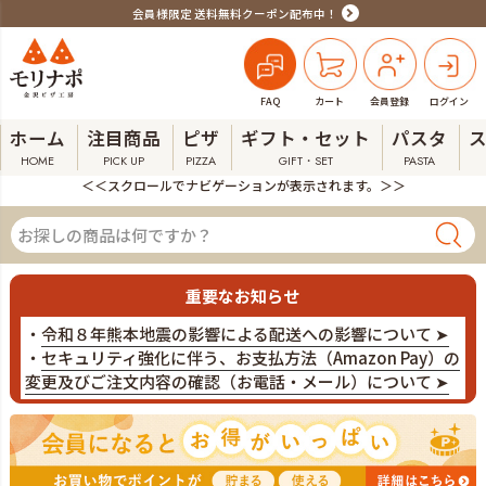
会員様限定 送料無料クーポン配布中！
FAQ
カート
会員登録
ログイン
ホーム
注目商品
ピザ
ギフト・セット
パスタ
HOME
PICK UP
PIZZA
GIFT・SET
PASTA
＜＜スクロールでナビゲーションが表示されます。＞＞
重要なお知らせ
・
令和８年熊本地震の影響による配送への影響について ➤
・
セキュリティ強化に伴う、お支払方法（Amazon Pay）の
変更及びご注文内容の確認（お電話・メール）について ➤