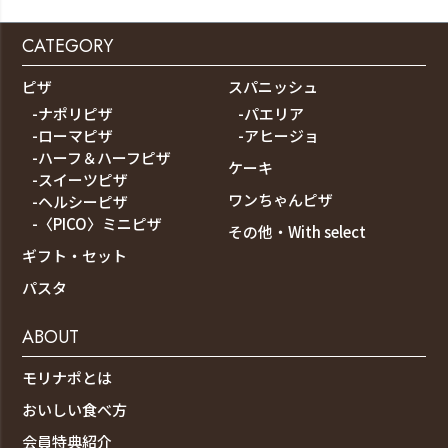
CATEGORY
ピザ
スパニッシュ
-ナポリピザ
-パエリア
-ローマピザ
-アヒージョ
-ハーフ＆ハーフピザ
ケーキ
-スイーツピザ
ワンちゃんピザ
-ヘルシーピザ
-〈PICO〉ミニピザ
その他・With select
ギフト・セット
パスタ
ABOUT
モリナポとは
おいしい食べ方
会員特典紹介