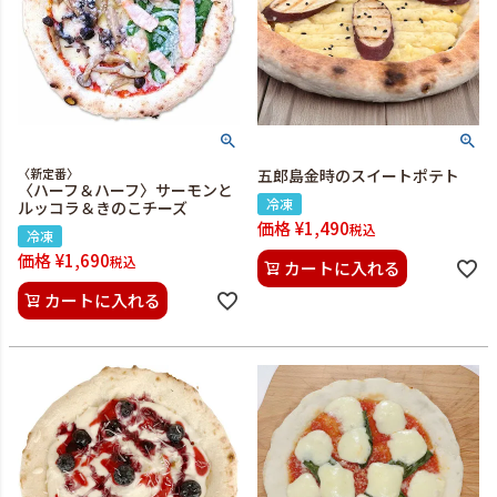
〈新定番〉
五郎島金時のスイートポテト
〈ハーフ＆ハーフ〉サーモンと
冷凍
ルッコラ＆きのこチーズ
価格
¥
1,490
税込
冷凍
価格
¥
1,690
税込
カートに入れる
カートに入れる