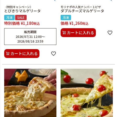
〈特別キャンペーン〉
モリナポの人気ナンバー１ピザ
とびきりマルゲリータ
ダブルチーズマルゲリータ
冷凍
SALE
冷凍
特別価格
¥
1,180
価格
¥
1,260
税込
税込
販売期間
カートに入れる
2026/07/21 12:00
〜
2026/08/16 23:59
カートに入れる