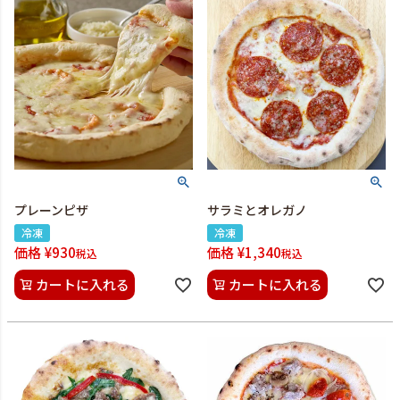
プレーンピザ
サラミとオレガノ
冷凍
冷凍
価格
¥
930
価格
¥
1,340
税込
税込
カートに入れる
カートに入れる