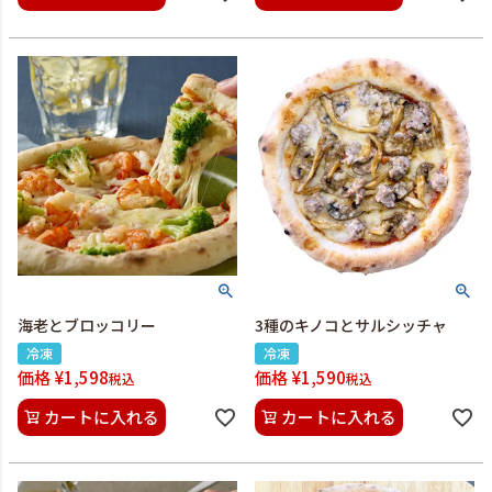
海老とブロッコリー
3種のキノコとサルシッチャ
冷凍
冷凍
価格
¥
1,598
価格
¥
1,590
税込
税込
カートに入れる
カートに入れる