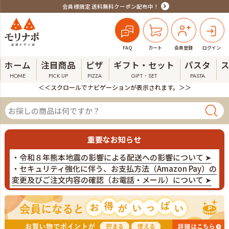
会員様限定 送料無料クーポン配布中！
FAQ
カート
会員登録
ログイン
ホーム
注目商品
ピザ
ギフト・セット
パスタ
HOME
PICK UP
PIZZA
GIFT・SET
PASTA
＜＜スクロールでナビゲーションが表示されます。＞＞
重要なお知らせ
・
令和８年熊本地震の影響による配送への影響について ➤
・
セキュリティ強化に伴う、お支払方法（Amazon Pay）の
変更及びご注文内容の確認（お電話・メール）について ➤