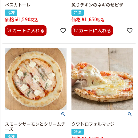
ペスカトーレ
炙りチキンのネギのせピザ
冷凍
冷凍
価格
¥
1,590
価格
¥
1,650
税込
税込
カートに入れる
カートに入れる
スモークサーモンとクリームチ
クワトロフォルマッジ
ーズ
冷凍
冷凍