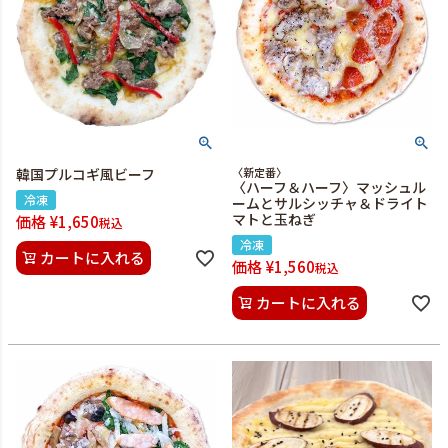
韓国プルコギ風ビーフ
〈新定番〉
〈ハーフ＆ハーフ〉マッシュル
冷凍
ームとサルシッチャ＆ドライト
マトと玉ねぎ
価格
¥
1,650
税込
冷凍
カートに入れる
価格
¥
1,560
税込
カートに入れる