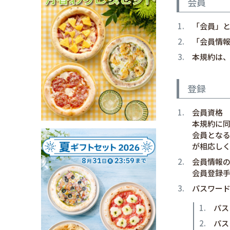
会員
「会員」
「会員情
本規約は
登録
会員資格
本規約に
会員とな
が相応し
会員情報
会員登録
パスワー
パス
パス