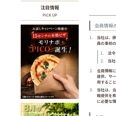
注目情報
PICK UP
会員情報
当社は、
員の事前
法令
当社
会員情報
提供、サ
用するこ
当社は、
報提供を
に必要な