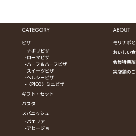
CATEGORY
ABOUT
ピザ
モリナポと
-ナポリピザ
おいしい食
-ローマピザ
会員特典紹
-ハーフ＆ハーフピザ
-スイーツピザ
実店舗のご
-ヘルシーピザ
-〈PICO〉ミニピザ
ギフト・セット
パスタ
スパニッシュ
-パエリア
-アヒージョ