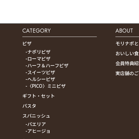
CATEGORY
ABOUT
ピザ
モリナポと
-ナポリピザ
おいしい食
-ローマピザ
会員特典紹
-ハーフ＆ハーフピザ
-スイーツピザ
実店舗のご
-ヘルシーピザ
-〈PICO〉ミニピザ
ギフト・セット
パスタ
スパニッシュ
-パエリア
-アヒージョ