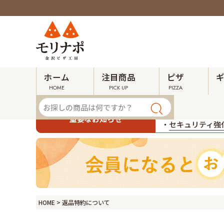
ホーム
注目商品
ピザ
HOME
PICK UP
PIZZA
・
令和８年熊本地
重要なお知らせ
・
セキュリティ強化
HOME
返品特約について