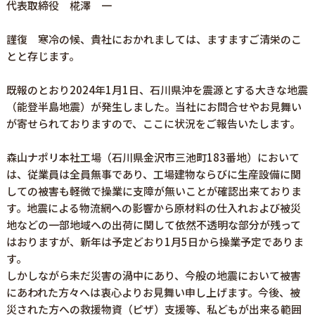
代表取締役 椛澤 一
謹復 寒冷の候、貴社におかれましては、ますますご清栄のこ
とと存じます。
既報のとおり2024年1月1日、石川県沖を震源とする大きな地震
（能登半島地震）が発生しました。当社にお問合せやお見舞い
が寄せられておりますので、ここに状況をご報告いたします。
森山ナポリ本社工場（石川県金沢市三池町183番地）において
は、従業員は全員無事であり、工場建物ならびに生産設備に関
しての被害も軽微で操業に支障が無いことが確認出来ておりま
す。地震による物流網への影響から原材料の仕入れおよび被災
地などの一部地域への出荷に関して依然不透明な部分が残って
はおりますが、新年は予定どおり1月5日から操業予定でありま
す。
しかしながら未だ災害の渦中にあり、今般の地震において被害
にあわれた方々へは衷心よりお見舞い申し上げます。今後、被
災された方への救援物資（ピザ）支援等、私どもが出来る範囲