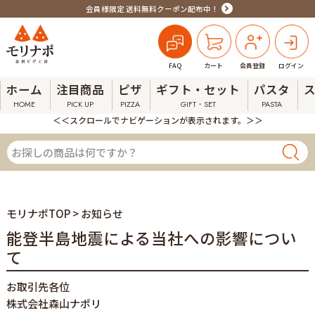
会員様限定 送料無料クーポン配布中！
FAQ
カート
会員登録
ログイン
ホーム
注目商品
ピザ
ギフト・セット
パスタ
HOME
PICK UP
PIZZA
GIFT・SET
PASTA
＜＜スクロールでナビゲーションが表示されます。＞＞
モリナポTOP
> お知らせ
能登半島地震による当社への影響につい
て
お取引先各位
株式会社森山ナポリ