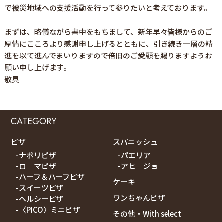
で被災地域への支援活動を行って参りたいと考えております。
まずは、略儀ながら書中をもちまして、新年早々皆様からのご
厚情にこころより感謝申し上げるとともに、引き続き一層の精
進を以て進んでまいりますので倍旧のご愛顧を賜りますようお
願い申し上げます。
敬具
CATEGORY
ピザ
スパニッシュ
-ナポリピザ
-パエリア
-ローマピザ
-アヒージョ
-ハーフ＆ハーフピザ
ケーキ
-スイーツピザ
ワンちゃんピザ
-ヘルシーピザ
-〈PICO〉ミニピザ
その他・With select