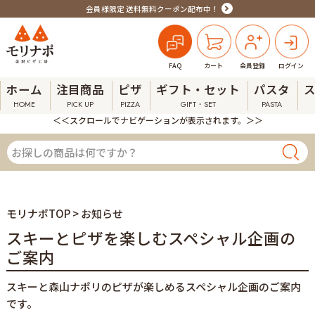
会員様限定 送料無料クーポン配布中！
FAQ
カート
会員登録
ログイン
ホーム
注目商品
ピザ
ギフト・セット
パスタ
HOME
PICK UP
PIZZA
GIFT・SET
PASTA
＜＜スクロールでナビゲーションが表示されます。＞＞
モリナポTOP
> お知らせ
スキーとピザを楽しむスペシャル企画の
ご案内
スキーと森山ナポリのピザが楽しめるスペシャル企画のご案内
です。