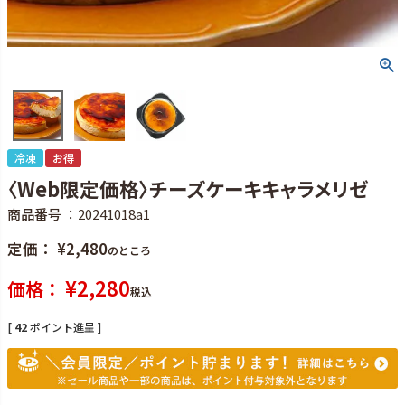
冷凍
お得
〈Web限定価格〉チーズケーキキャラメリゼ
商品番号
20241018a1
定価
¥
2,480
のところ
¥
2,280
価格
税込
[
42
ポイント進呈 ]