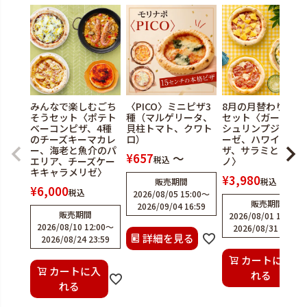
みんなで楽しむごち
〈PICO〉ミニピザ3
8月の月替わりピザ
そうセット〈ポテト
種（マルゲリータ、
セット〈ガーリッ
ベーコンピザ、4種
貝柱トマト、クワト
シュリンプジェノ
のチーズキーマカレ
ロ）
ーゼ、ハワイアン
ー、海老と魚介のパ
ザ、サラミとオレ
¥
657
〜
税込
エリア、チーズケー
ノ〉
キキャラメリゼ〉
¥
3,980
販売期間
税込
¥
6,000
税込
2026/08/05 15:00
〜
販売期間
2026/09/04 16:59
販売期間
2026/08/01 12:00
〜
2026/08/10 12:00
〜
2026/08/31 23:59
詳細を見る
2026/08/24 23:59
カートに入
カートに入
れる
れる