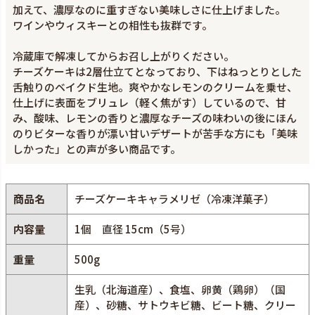
加えて、濃厚なのに重すぎない美味しさに仕上げました。
ワインやウィスキーとの相性も抜群です。
冷蔵庫で解凍してからお召し上がりください。
チーズケーキは2層仕立てとなっており、下はねっとりとした
舌触りのベイクド生地。爽やかなレモンのクリームを乗せ、
仕上げに表面をブリュレ（軽く焦がす）しているので、甘
み、酸味、レモンの香りと濃厚なチーズの味わいの後にほん
のりビターな香りが漂い甘いデザートが苦手な方にも「美味
しかった」との声が多い商品です。
商品名
チーズケーキキャラメリゼ（冷凍洋菓子）
内容量
1個 直径 15cm（5号）
重量
500g
生乳（北海道産）、食塩、卵黄（鶏卵）（国
産）、砂糖、サトウキビ糖、ビート糖、クリー