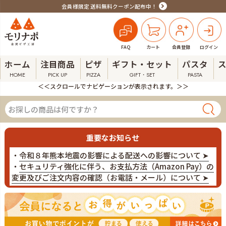
会員様限定 送料無料クーポン配布中！
FAQ
カート
会員登録
ログイン
ホーム
注目商品
ピザ
ギフト・セット
パスタ
HOME
PICK UP
PIZZA
GIFT・SET
PASTA
＜＜スクロールでナビゲーションが表示されます。＞＞
重要なお知らせ
・
令和８年熊本地震の影響による配送への影響について ➤
・
セキュリティ強化に伴う、お支払方法（Amazon Pay）の
変更及びご注文内容の確認（お電話・メール）について ➤