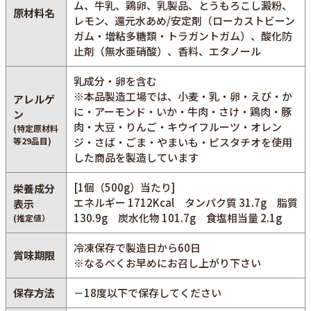
ム、牛乳、鶏卵、乳製品、とうもろこし澱粉、
原材料名
レモン、還元水あめ/安定剤（ローカストビーン
ガム・増粘多糖類・トラガントガム）、酸化防
止剤（無水亜硝酸）、香料、エタノール
乳成分・卵を含む
※本品製造工場では、小麦・乳・卵・えび・か
アレルゲ
に・アーモンド・いか・牛肉・さけ・鶏肉・豚
ン
肉・大豆・りんご・キウイフルーツ・オレン
(特定原材料
等29品目)
ジ・さば・ごま・やまいも・ピスタチオを使用
した商品を製造しています
[1個（500g）当たり]
栄養成分
エネルギー 1712Kcal タンパク質 31.7g 脂質
表示
130.9g 炭水化物 101.7g 食塩相当量 2.1g
(推定値）
冷凍保存で製造日から60日
賞味期限
※なるべくお早めにお召し上がり下さい
保存方法
－18度以下で保存してください