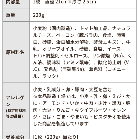
内容量
1枚 直径 21cm×厚さ 2.5cm
重量
220g
小麦粉（国内製造）、トマト加工品、ナチュラ
ルチーズ、ベーコン（豚バラ肉、食塩、卵蛋
白、砂糖、蛋白加水分解物、酵母エキス）、牛
乳、オリーブオイル、砂糖、食塩、イース
原材料名
ト/pH調整剤・セルロース、リン酸塩（Na)、く
ん液、調味料（アミノ酸等）、酸化防止剤（V
.C)、発色剤（亜硝酸Na)、着色料（コチニー
ル、ラック）
小麦・乳成分・卵・豚肉・大豆を含む
※本品製造工場では、小麦・乳・卵・えび・か
アレルゲ
に・アーモンド・いか・牛肉・さけ・鶏肉・豚
ン
肉・大豆・りんご・キウイフルーツ・オレン
(特定原材料
等29品目)
ジ・さば・ごま・やまいも・ピスタチオを使用
した商品を製造しています
[1枚（220g）当たり]
栄養成分