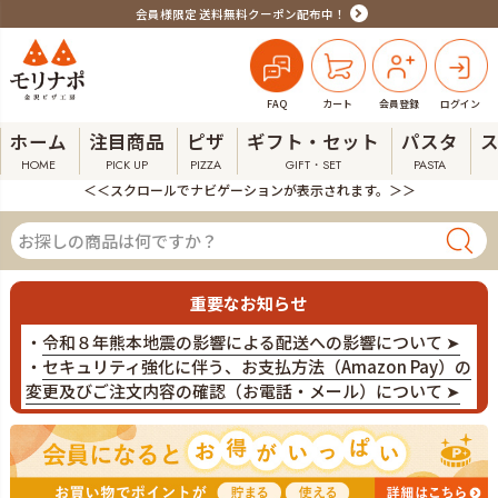
会員様限定 送料無料クーポン配布中！
FAQ
カート
会員登録
ログイン
ホーム
注目商品
ピザ
ギフト・セット
パスタ
HOME
PICK UP
PIZZA
GIFT・SET
PASTA
＜＜スクロールでナビゲーションが表示されます。＞＞
重要なお知らせ
・
令和８年熊本地震の影響による配送への影響について ➤
・
セキュリティ強化に伴う、お支払方法（Amazon Pay）の
変更及びご注文内容の確認（お電話・メール）について ➤