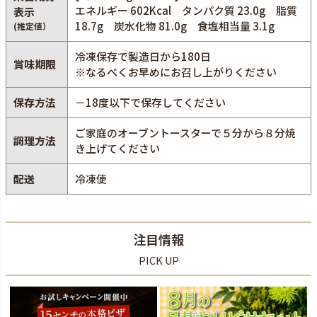
エネルギー 602Kcal タンパク質 23.0g 脂質
表示
18.7g 炭水化物 81.0g 食塩相当量 3.1g
(推定値）
冷凍保存で製造日から180日
賞味期限
※なるべくお早めにお召し上がりください
保存方法
－18度以下で保存してください
ご家庭のオーブントースターで５分から８分焼
調理方法
き上げてください
配送
冷凍便
注目情報
PICK UP