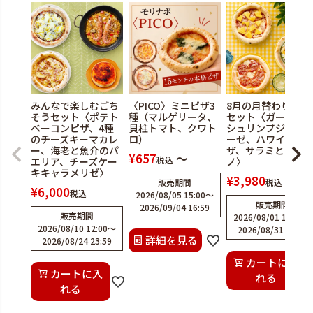
みんなで楽しむごち
〈PICO〉ミニピザ3
8月の月替わりピザ
そうセット〈ポテト
種（マルゲリータ、
セット〈ガーリッ
ベーコンピザ、4種
貝柱トマト、クワト
シュリンプジェノ
のチーズキーマカレ
ロ）
ーゼ、ハワイアン
ー、海老と魚介のパ
ザ、サラミとオレ
¥
657
〜
税込
エリア、チーズケー
ノ〉
キキャラメリゼ〉
¥
3,980
販売期間
税込
¥
6,000
税込
2026/08/05 15:00
〜
販売期間
2026/09/04 16:59
販売期間
2026/08/01 12:00
〜
2026/08/10 12:00
〜
2026/08/31 23:59
詳細を見る
2026/08/24 23:59
カートに入
カートに入
れる
れる