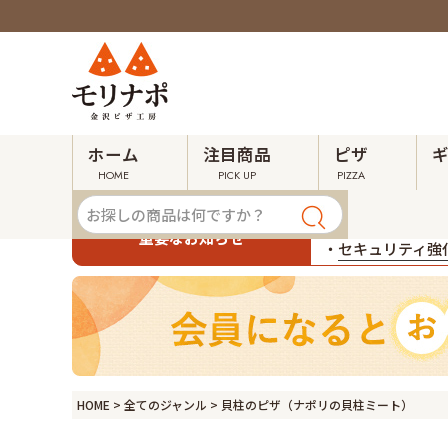
ホーム
注目商品
ピザ
HOME
PICK UP
PIZZA
・
令和８年熊本地
重要なお知らせ
・
セキュリティ強化
HOME
全てのジャンル
貝柱のピザ（ナポリの貝柱ミート）