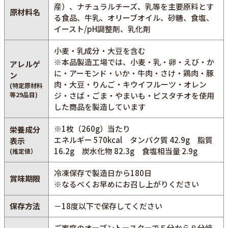
産）、ナチュラルチーズ、乳等を主要原料とす
原材料名
る食品、牛乳、オリーブオイル、砂糖、食塩、
イースト/pH調整剤、乳化剤
小麦・乳成分・大豆を含む
※本品製造工場では、小麦・乳・卵・えび・か
アレルゲ
に・アーモンド・いか・牛肉・さけ・鶏肉・豚
ン
肉・大豆・りんご・キウイフルーツ・オレン
(特定原材料
等29品目)
ジ・さば・ごま・やまいも・ピスタチオを使用
した商品を製造しています
※1枚（260g）当たり
栄養成分
エネルギー 570kcal タンパク質 42.9g 脂質
表示
16.2g 炭水化物 82.3g 食塩相当量 2.9g
(推定値）
冷凍保存で製造日から180日
賞味期限
※なるべくお早めにお召し上がりください
保存方法
－18度以下で保存してください
ご家庭のオーブントースターで５分から８分焼