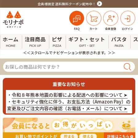
会員様限定 送料無料クーポン配布中！
FAQ
カート
会員登録
ログイン
ホーム
注目商品
ピザ
ギフト・セット
パスタ
HOME
PICK UP
PIZZA
GIFT・SET
PASTA
＜＜スクロールでナビゲーションが表示されます。＞＞
重要なお知らせ
・
令和８年熊本地震の影響による配送への影響について ➤
・
セキュリティ強化に伴う、お支払方法（Amazon Pay）の
変更及びご注文内容の確認（お電話・メール）について ➤