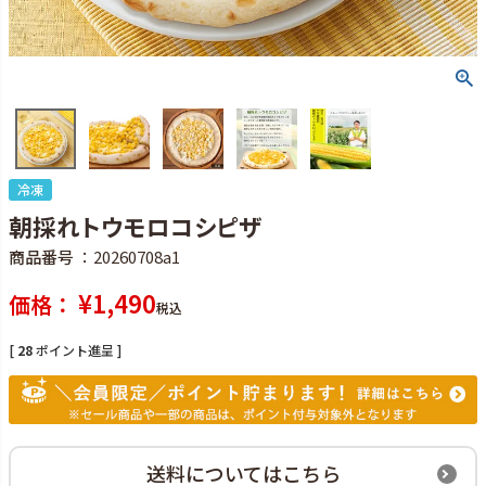
冷凍
朝採れトウモロコシピザ
商品番号
20260708a1
¥
1,490
価格
税込
[
28
ポイント進呈 ]
送料についてはこちら