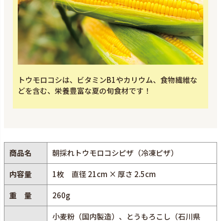
トウモロコシは、ビタミンB1やカリウム、食物繊維な
どを含む、栄養豊富な夏の旬食材です！
商品名
朝採れトウモロコシピザ（冷凍ピザ）
内容量
1枚 直径 21cm × 厚さ 2.5cm
重 量
260g
小麦粉（国内製造）、とうもろこし（石川県