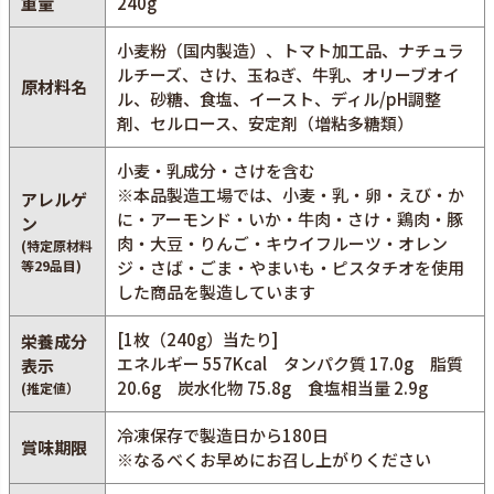
重量
240g
小麦粉（国内製造）、トマト加工品、ナチュラ
ルチーズ、さけ、玉ねぎ、牛乳、オリーブオイ
原材料名
ル、砂糖、食塩、イースト、ディル/pH調整
剤、セルロース、安定剤（増粘多糖類）
小麦・乳成分・さけを含む
※本品製造工場では、小麦・乳・卵・えび・か
アレルゲ
に・アーモンド・いか・牛肉・さけ・鶏肉・豚
ン
肉・大豆・りんご・キウイフルーツ・オレン
(特定原材料
等29品目)
ジ・さば・ごま・やまいも・ピスタチオを使用
した商品を製造しています
[1枚（240g）当たり]
栄養成分
エネルギー 557Kcal タンパク質 17.0g 脂質
表示
20.6g 炭水化物 75.8g 食塩相当量 2.9g
(推定値）
冷凍保存で製造日から180日
賞味期限
※なるべくお早めにお召し上がりください