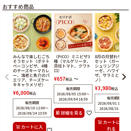
おすすめ商品
みんなで楽しむごち
〈PICO〉ミニピザ3
8月の月替わりピザ
そうセット〈ポテト
種（マルゲリータ、
セット〈ガーリッ
ベーコンピザ、4種
貝柱トマト、クワト
シュリンプジェノ
のチーズキーマカレ
ロ）
ーゼ、ハワイアン
ー、海老と魚介のパ
ザ、サラミとオレ
¥
657
〜
税込
エリア、チーズケー
ノ〉
キキャラメリゼ〉
¥
3,980
販売期間
税込
¥
6,000
税込
2026/08/05 15:00
〜
販売期間
2026/09/04 16:59
販売期間
2026/08/01 12:00
〜
2026/08/10 12:00
〜
2026/08/31 23:59
詳細を見る
2026/08/24 23:59
カートに入
カートに入
れる