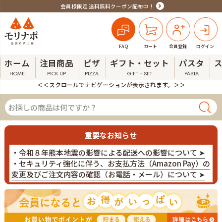
会員様限定 送料無料クーポン配布中！
FAQ
カート
会員登録
ログイン
ホーム
注目商品
ピザ
ギフト・セット
パスタ
HOME
PICK UP
PIZZA
GIFT・SET
PASTA
＜＜スクロールでナビゲーションが表示されます。＞＞
重要なお知らせ
・
令和８年熊本地震の影響による配送への影響について ➤
・
セキュリティ強化に伴う、お支払方法（Amazon Pay）の
変更及びご注文内容の確認（お電話・メール）について ➤