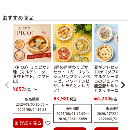
おすすめ商品
〈PICO〉ミニピザ3
8月の月替わりピザ
夏ギフトセット
種（マルゲリータ、
セット〈ガーリック
2026〈ダブルチー
貝柱トマト、クワト
シュリンプジェノベ
マルゲリータ、水
ロ）
ーゼ、ハワイアンピ
コのジェノベーゼ
ザ、サラミとオレガ
能登豚サルシッチ
¥
657
〜
税込
ノ〉
とズッキーニ〉
¥
3,980
¥
4,200
販売期間
税込
税込
2026/08/05 15:00
〜
販売期間
販売期間
2026/09/04 16:59
2026/08/01 12:00
〜
2026/07/22 12:00
〜
2026/08/31 23:59
2026/08/31 23:59
詳細を見る