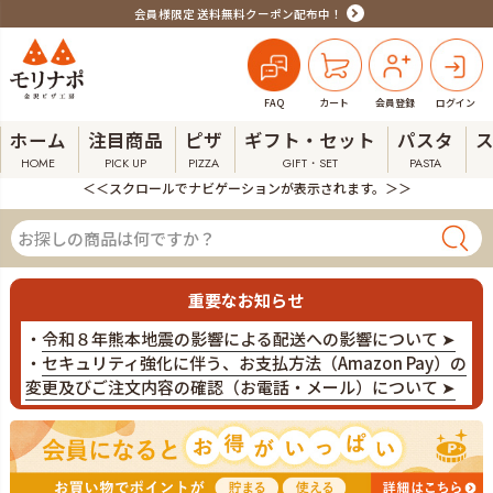
会員様限定 送料無料クーポン配布中！
FAQ
カート
会員登録
ログイン
ホーム
注目商品
ピザ
ギフト・セット
パスタ
HOME
PICK UP
PIZZA
GIFT・SET
PASTA
＜＜スクロールでナビゲーションが表示されます。＞＞
重要なお知らせ
・
令和８年熊本地震の影響による配送への影響について ➤
・
セキュリティ強化に伴う、お支払方法（Amazon Pay）の
変更及びご注文内容の確認（お電話・メール）について ➤