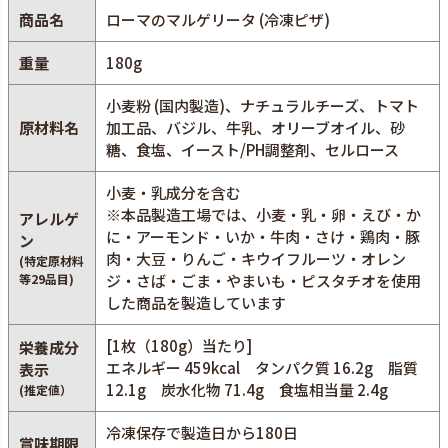
商品名
ローマのマルゲリータ (冷凍ピザ)
重量
180g
小麦粉 (国内製造)、ナチュラルチーズ、トマト
原材料名
加工品、バジル、牛乳、オリーブオイル、砂
糖、食塩、イースト/PH調整剤、セルロース
小麦・乳成分を含む
※本品製造工場では、小麦・乳・卵・えび・か
アレルゲ
に・アーモンド・いか・牛肉・さけ・鶏肉・豚
ン
肉・大豆・りんご・キウイフルーツ・オレン
(特定原材料
等29品目)
ジ・さば・ごま・やまいも・ピスタチオを使用
した商品を製造しています
[1枚（180g）当たり]
栄養成分
エネルギー 459kcal タンパク質 16.2g 脂質
表示
12.1g 炭水化物 71.4g 食塩相当量 2.4g
(推定値）
冷凍保存で製造日から180日
賞味期限