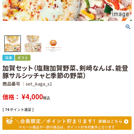
冷凍
ギフト
加賀セット（塩麹加賀野菜、剣崎なんば、能登
豚サルシッチャと季節の野菜）
商品番号
set_kaga_s1
¥
4,000
価格
税込
[
74
ポイント進呈 ]