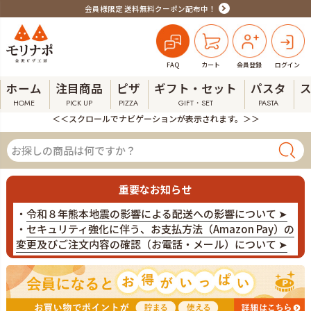
会員様限定 送料無料クーポン配布中！
FAQ
カート
会員登録
ログイン
ホーム
注目商品
ピザ
ギフト・セット
パスタ
HOME
PICK UP
PIZZA
GIFT・SET
PASTA
＜＜スクロールでナビゲーションが表示されます。＞＞
重要なお知らせ
・
令和８年熊本地震の影響による配送への影響について ➤
・
セキュリティ強化に伴う、お支払方法（Amazon Pay）の
変更及びご注文内容の確認（お電話・メール）について ➤