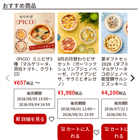
おすすめ商品
〈PICO〉ミニピザ3
8月の月替わりピザ
夏ギフトセット
種（マルゲリータ、
セット〈ガーリック
2026〈ダブルチー
貝柱トマト、クワト
シュリンプジェノベ
マルゲリータ、水
ロ）
ーゼ、ハワイアンピ
コのジェノベーゼ
ザ、サラミとオレガ
能登豚サルシッチ
¥
657
〜
税込
ノ〉
とズッキーニ〉
¥
3,980
¥
4,200
販売期間
税込
税込
2026/08/05 15:00
〜
販売期間
販売期間
2026/09/04 16:59
2026/08/01 12:00
〜
2026/07/22 12:00
〜
2026/08/31 23:59
2026/08/31 23:59
詳細を見る
カートに入
カートに入
れる
れる