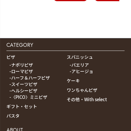
CATEGORY
ピザ
スパニッシュ
-ナポリピザ
-パエリア
-ローマピザ
-アヒージョ
-ハーフ＆ハーフピザ
ケーキ
-スイーツピザ
ワンちゃんピザ
-ヘルシーピザ
-〈PICO〉ミニピザ
その他・With select
ギフト・セット
パスタ
ABOUT