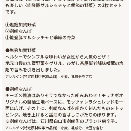
も楽しい〈能登豚サルシッチャと季節の野菜〉の3枚セット
です。
①塩麹加賀野菜
②剣崎なんば
③能登豚サルシッチャと季節の野菜
●塩麹加賀野菜
ヘルシーでシンプルな味わいが女性から人気のピザ！
地元自慢の加賀野菜をグリル、ひがし茶屋街老舗味噌蔵の塩
麹で旨みを引き出しました。
アレルゲン(特定原材料等29品目)：小麦、乳成分を含む
●剣崎なんば
チーズ×醤油はありそうでなかった組みあわせ！モリナポオ
リジナルの醤油生地ベースに、モッツァレラシュレッドを一
面に広げ、その上に、剣崎なんばを細かく刻んだものをトッ
ピング。焼き上げると醤油の香ばしさがたちのぼります。
※剣崎なんばは、石川県白山市剣崎町のブランド唐辛子。
アレルゲン(特定原材料等29品目)：小麦、乳成分、大豆を含む