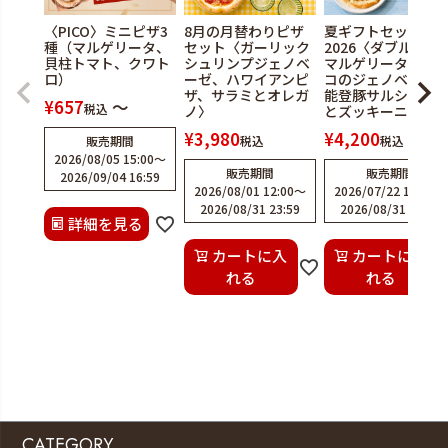
〈PICO〉ミニピザ3
8月の月替わりピザ
夏ギフトセット
種（マルゲリータ、
セット〈ガーリック
2026〈ダブルチー
貝柱トマト、クワト
シュリンプジェノベ
マルゲリータ、水
ロ）
ーゼ、ハワイアンピ
コのジェノベーゼ
ザ、サラミとオレガ
能登豚サルシッチ
¥
657
〜
税込
ノ〉
とズッキーニ〉
¥
3,980
¥
4,200
販売期間
税込
税込
2026/08/05 15:00
〜
販売期間
販売期間
2026/09/04 16:59
2026/08/01 12:00
〜
2026/07/22 12:00
〜
2026/08/31 23:59
2026/08/31 23:59
詳細を見る
カートに入
カートに入
れる
れる
CATEGORY