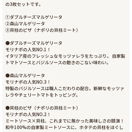
の3枚セットです。
①ダブルチーズマルゲリータ
②森山マルゲリータ
③貝柱のピザ（ナポリの貝柱ミート）
●ダブルチーズマルゲリータ
モリナポの人気NO.1！
イタリア産のフレッシュなモッツァレラをたっぷり。 自家製
トマトソースとバジルソースの飽きのこない味わい。
●森山マルゲリータ
モリナポの人気NO.3！
特製のバジルソースは職人こだわりの配合。新鮮なモッツァ
レラやチェリートマトをトッピング。
●貝柱のピザ（ナポリの貝柱ミート）
モリナポの人気NO.2！
ミートソース×貝柱、これまでに無かった美味しさの競演！
和牛100%の自家製ミートソースに、ホタテの貝柱をほぐし