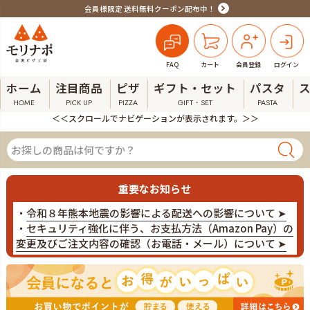
会員様限定 送料無料クーポン配布中！
FAQ
カート
会員登録
ログイン
ホーム
注目商品
ピザ
ギフト・セット
パスタ
HOME
PICK UP
PIZZA
GIFT・SET
PASTA
＜＜スクロールでナビゲーションが表示されます。＞＞
重要なお知らせ
・
令和８年熊本地震の影響による配送への影響について ➤
・
セキュリティ強化に伴う、お支払方法（Amazon Pay）の
変更及びご注文内容の確認（お電話・メール）について ➤