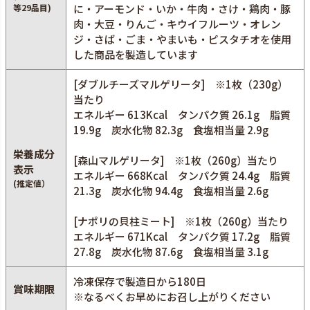
等29品目)
に・アーモンド・いか・牛肉・さけ・鶏肉・豚
肉・大豆・りんご・キウイフルーツ・オレン
ジ・さば・ごま・やまいも・ピスタチオを使用
した商品を製造しています
[ダブルチーズマルゲリータ] ※1枚（230g）
当たり
エネルギー 613Kcal タンパク質 26.1g 脂質
19.9g 炭水化物 82.3g 食塩相当量 2.9g
栄養成分
[森山マルゲリータ] ※1枚（260g）当たり
表示
エネルギー 668Kcal タンパク質 24.4g 脂質
(推定値）
21.3g 炭水化物 94.4g 食塩相当量 2.6g
[ナポリの貝柱ミート] ※1枚（260g）当たり
エネルギー 671Kcal タンパク質 17.2g 脂質
27.8g 炭水化物 87.6g 食塩相当量 3.1g
冷凍保存で製造日から180日
賞味期限
※なるべくお早めにお召し上がりください