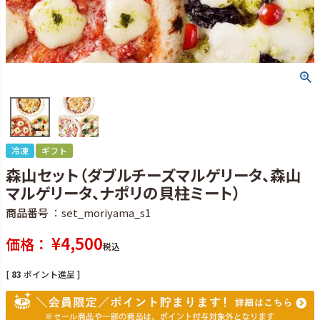
冷凍
ギフト
森山セット（ダブルチーズマルゲリータ、森山
マルゲリータ、ナポリの貝柱ミート）
商品番号
set_moriyama_s1
¥
4,500
価格
税込
[
83
ポイント進呈 ]