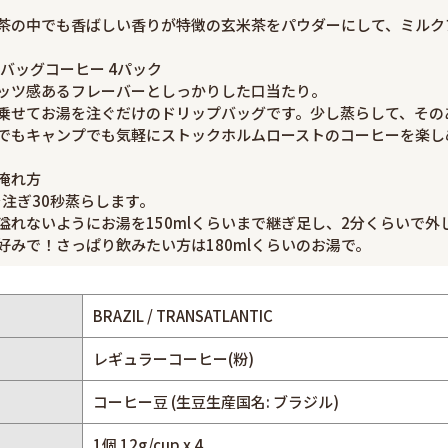
茶の中でも香ばしい香りが特徴の玄米茶をパウダーにして、ミルク
プバッグコーヒー 4パック
ッツ感あるフレーバーとしっかりした口当たり。
乗せてお湯を注ぐだけのドリップバッグです。少し蒸らして、その
でもキャンプでも気軽にストックホルムローストのコーヒーを楽し
淹れ方
を注ぎ30秒蒸らします。
溢れないようにお湯を150mlくらいまで継ぎ足し、2分くらいで外
好みで！さっぱり飲みたい方は180mlくらいのお湯で。
BRAZIL / TRANSATLANTIC
レギュラーコーヒー(粉)
コーヒー豆 (生豆生産国名: ブラジル)
1個 12g/cup x 4