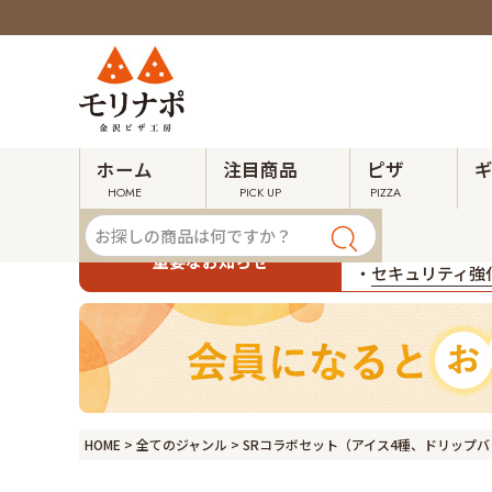
ホーム
注目商品
ピザ
HOME
PICK UP
PIZZA
・
令和８年熊本地
重要なお知らせ
・
セキュリティ強化
HOME
全てのジャンル
SRコラボセット（アイス4種、ドリップバ