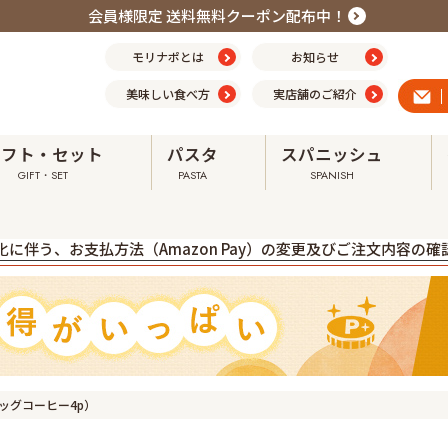
会員様限定 送料無料クーポン配布中！
モリナポとは
お知らせ
美味しい食べ方
実店舗のご紹介
ギフト・セット
パスタ
スパニッシュ
GIFT・SET
PASTA
SPANISH
震の影響による配送への影響について ➤
に伴う、お支払方法（Amazon Pay）の変更及びご注文内容の
ッグコーヒー4p）