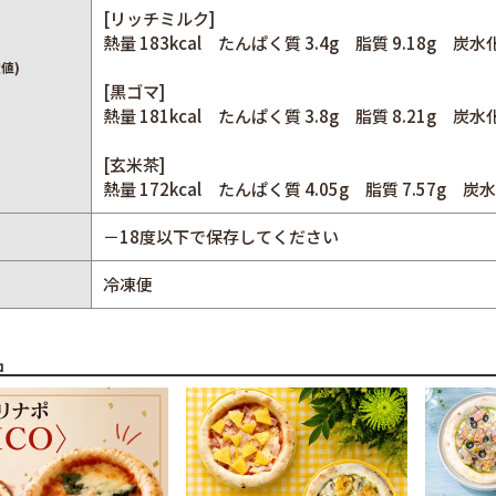
[リッチミルク]
熱量 183kcal たんぱく質 3.4g 脂質 9.18g 炭水化
値)
[黒ゴマ]
熱量 181kcal たんぱく質 3.8g 脂質 8.21g 炭水化
[玄米茶]
熱量 172kcal たんぱく質 4.05g 脂質 7.57g 炭水
－18度以下で保存してください
冷凍便
品