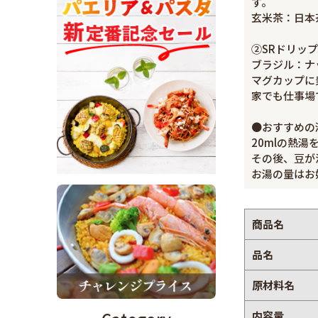
す。
玄米茶：日本
②SRドリッ
ブラジル：ナ
マグカップに
家でも仕事場
●おすすめの
20mlの熱湯
その後、豆が
お湯の量はお
商品名
品名
原材料名
内容量