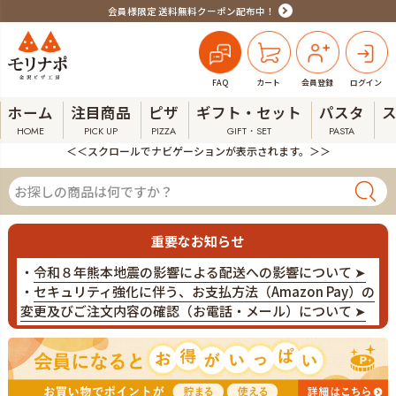
会員様限定 送料無料クーポン配布中！
FAQ
カート
会員登録
ログイン
ホーム
注目商品
ピザ
ギフト・セット
パスタ
HOME
PICK UP
PIZZA
GIFT・SET
PASTA
＜＜スクロールでナビゲーションが表示されます。＞＞
重要なお知らせ
・
令和８年熊本地震の影響による配送への影響について ➤
・
セキュリティ強化に伴う、お支払方法（Amazon Pay）の
変更及びご注文内容の確認（お電話・メール）について ➤