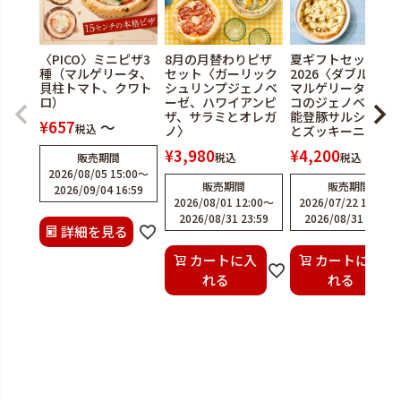
〈PICO〉ミニピザ3
8月の月替わりピザ
夏ギフトセット
種（マルゲリータ、
セット〈ガーリック
2026〈ダブルチー
貝柱トマト、クワト
シュリンプジェノベ
マルゲリータ、水
ロ）
ーゼ、ハワイアンピ
コのジェノベーゼ
ザ、サラミとオレガ
能登豚サルシッチ
¥
657
〜
税込
ノ〉
とズッキーニ〉
¥
3,980
¥
4,200
販売期間
税込
税込
2026/08/05 15:00
〜
販売期間
販売期間
2026/09/04 16:59
2026/08/01 12:00
〜
2026/07/22 12:00
〜
2026/08/31 23:59
2026/08/31 23:59
詳細を見る
カートに入
カートに入
れる
れる