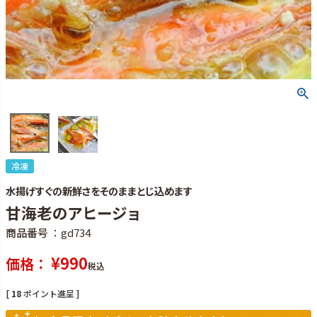
冷凍
水揚げすぐの新鮮さをそのままとじ込めます
甘海老のアヒージョ
商品番号
gd734
¥
990
価格
税込
[
18
ポイント進呈 ]