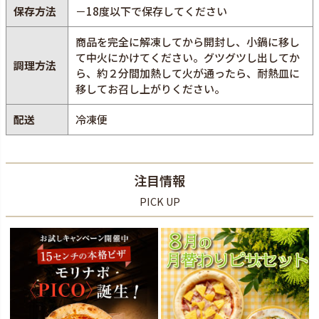
保存方法
－18度以下で保存してください
商品を完全に解凍してから開封し、小鍋に移し
て中火にかけてください。グツグツし出してか
調理方法
ら、約２分間加熱して火が通ったら、耐熱皿に
移してお召し上がりください。
配送
冷凍便
注目情報
PICK UP