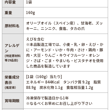
内容量
1袋
重量
160g
オリーブオイル（スペイン産）、甘海老、ズッ
原材料名
キーニ、ニンニク、食塩、タカの爪
えびを含む
※本品製造工場では、小麦・乳・卵・えび・か
アレルゲ
に・アーモンド・いか・牛肉・さけ・鶏肉・豚
ン
肉・大豆・りんご・キウイフルーツ・オレン
(特定原材料
等29品目)
ジ・さば・ごま・やまいも・ピスタチオを使用
した商品を製造しています
[1袋（160g）当たり]
栄養成分
エネルギー 844Kcal タンパク質 9.2g 脂質
表示
88.9g 炭水化物 1.1g 食塩相当量 1.2g
(推定値）
冷凍保存で製造日から1年
賞味期限
※なるべくお早めにお召し上がり下さい