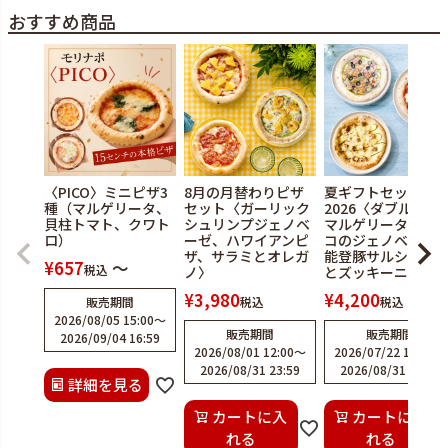
おすすめ商品
〈PICO〉ミニピザ3
8月の月替わりピザ
夏ギフトセット
種（マルゲリータ、
セット〈ガーリック
2026〈ダブルチー
貝柱トマト、クワト
シュリンプジェノベ
マルゲリータ、水
ロ）
ーゼ、ハワイアンピ
コのジェノベーゼ
ザ、サラミとオレガ
能登豚サルシッチ
¥
657
〜
税込
ノ〉
とズッキーニ〉
¥
3,980
¥
4,200
販売期間
税込
税込
2026/08/05 15:00
〜
販売期間
販売期間
2026/09/04 16:59
2026/08/01 12:00
〜
2026/07/22 12:00
〜
2026/08/31 23:59
2026/08/31 23:59
詳細を見る
カートに入
カートに入
れる
れる