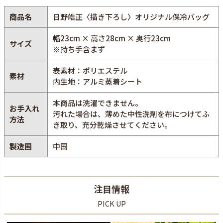
商品名
日野皓正〈描き下ろし〉オリジナル保冷バッグ
幅23cm × 高さ28cm × 奥行23cm
サイズ
※持ち手含まず
表素材：ポリエステル
素材
内生地：アルミ蒸着シート
本商品は洗濯できません。
お手入れ
汚れた場合は、薄めた中性洗剤を布につけてふ
方法
き取り、充分乾燥させてください。
製造国
中国
注目情報
PICK UP