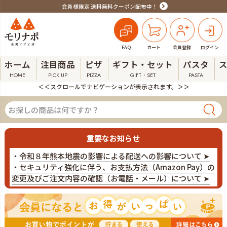
会員様限定 送料無料クーポン配布中！
FAQ
カート
会員登録
ログイン
ホーム
注目商品
ピザ
ギフト・セット
パスタ
HOME
PICK UP
PIZZA
GIFT・SET
PASTA
＜＜スクロールでナビゲーションが表示されます。＞＞
重要なお知らせ
・
令和８年熊本地震の影響による配送への影響について ➤
・
セキュリティ強化に伴う、お支払方法（Amazon Pay）の
変更及びご注文内容の確認（お電話・メール）について ➤