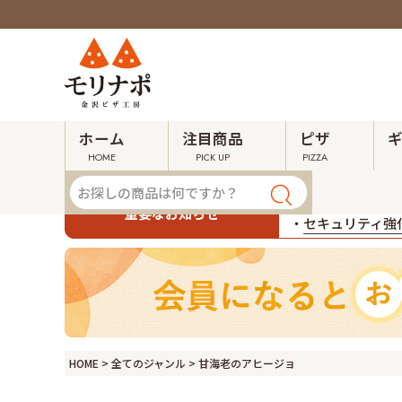
ホーム
注目商品
ピザ
HOME
PICK UP
PIZZA
・
令和８年熊本地
重要なお知らせ
・
セキュリティ強化
HOME
全てのジャンル
甘海老のアヒージョ