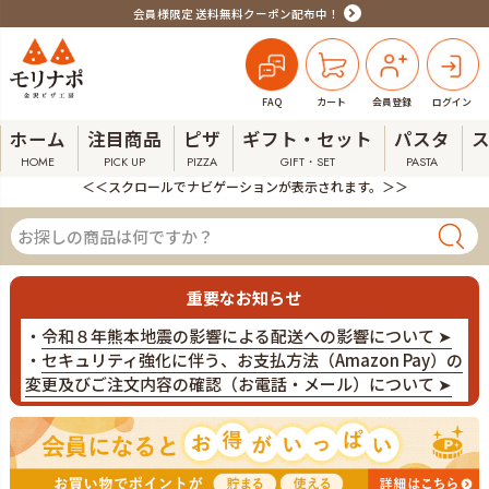
会員様限定 送料無料クーポン配布中！
FAQ
カート
会員登録
ログイン
ホーム
注目商品
ピザ
ギフト・セット
パスタ
HOME
PICK UP
PIZZA
GIFT・SET
PASTA
＜＜スクロールでナビゲーションが表示されます。＞＞
重要なお知らせ
・
令和８年熊本地震の影響による配送への影響について ➤
・
セキュリティ強化に伴う、お支払方法（Amazon Pay）の
変更及びご注文内容の確認（お電話・メール）について ➤