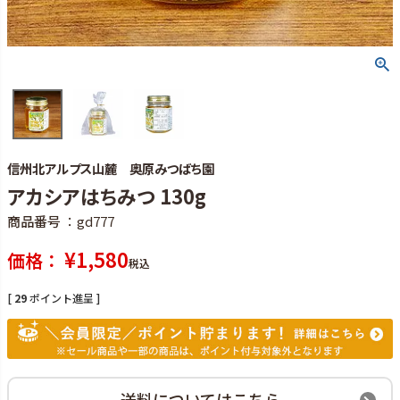
信州北アルプス山麓 奥原みつばち園
アカシアはちみつ 130g
商品番号
gd777
¥
1,580
価格
税込
[
29
ポイント進呈 ]
送料についてはこちら