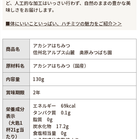
ど、人工的な加工はいっさい行わず、自然のままの豊かな美
味しさをお届けします。
■体にいいこといっぱい、ハチミツの魅力をご紹介＞＞
アカシアはちみつ
商品名
信州北アルプス山麓 奥原みつばち園
原材料名
アカシアはちみつ（国産）
内容量
130g
賞味期限
2年
エネルギー 69kcal
栄養成分
タンパク質 0.1g
表示
脂質 0g
（大匙1
炭水化物 17.2g
杯21g当
食塩相当量 0g
たり）