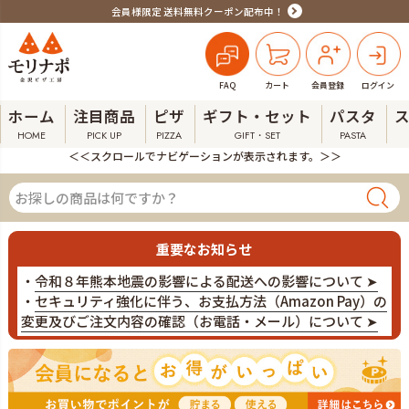
会員様限定 送料無料クーポン配布中！
FAQ
カート
会員登録
ログイン
ホーム
注目商品
ピザ
ギフト・セット
パスタ
HOME
PICK UP
PIZZA
GIFT・SET
PASTA
＜＜スクロールでナビゲーションが表示されます。＞＞
重要なお知らせ
・
令和８年熊本地震の影響による配送への影響について ➤
・
セキュリティ強化に伴う、お支払方法（Amazon Pay）の
変更及びご注文内容の確認（お電話・メール）について ➤