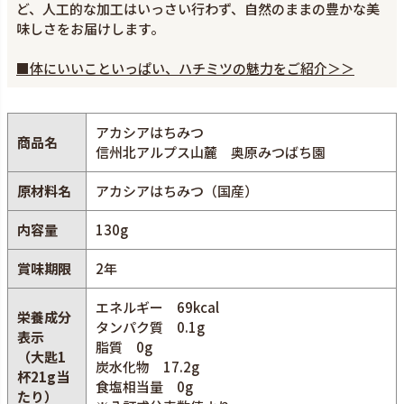
ど、人工的な加工はいっさい行わず、自然のままの豊かな美
味しさをお届けします。
■体にいいこといっぱい、ハチミツの魅力をご紹介＞＞
アカシアはちみつ
商品名
信州北アルプス山麓 奥原みつばち園
原材料名
アカシアはちみつ（国産）
内容量
130g
賞味期限
2年
エネルギー 69kcal
栄養成分
タンパク質 0.1g
表示
脂質 0g
（大匙1
炭水化物 17.2g
杯21g当
食塩相当量 0g
たり）