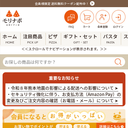
会員様限定 送料無料クーポン配布中！
FAQ
カート
会員登録
ログイン
ホーム
注目商品
ピザ
ギフト・セット
パスタ
HOME
PICK UP
PIZZA
GIFT・SET
PASTA
＜＜スクロールでナビゲーションが表示されます。＞＞
重要なお知らせ
・
令和８年熊本地震の影響による配送への影響について ➤
・
セキュリティ強化に伴う、お支払方法（Amazon Pay）の
変更及びご注文内容の確認（お電話・メール）について ➤